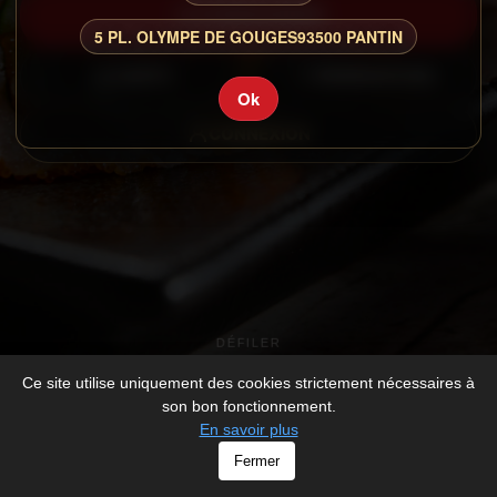
COMMANDER
5 PL. OLYMPE DE GOUGES
93500 PANTIN
CARTE
RESERVATION
Ok
CONNEXION
DÉFILER
Ce site utilise uniquement des cookies strictement nécessaires à
son bon fonctionnement.
En savoir plus
© YOKORON - All rights Reserved -
Mentions légales
Fermer
-
Développé par
V_2026_1095