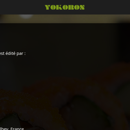
st édité par :
lbey, France