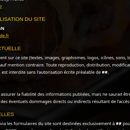
r
ISATION DU SITE
GN
de.fr
CTUELLE
t sur ce site (textes, images, graphismes, logos, icônes, sons, logi
sauf mention contraire. Toute reproduction, distribution, modifica
 est interdite sans l’autorisation écrite préalable de
##
.
ssurer la fiabilité des informations publiées, mais ne saurait êt
 des éventuels dommages directs ou indirects résultant de l’accès 
ELLES
 via les formulaires du site sont destinées exclusivement à
##
pour