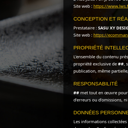
Site web :
https://www.lws.f
CONCEPTION ET RÉAL
Prestataire :
SASU XY DESI
Site web :
https://ecomman
PROPRIÉTÉ INTELLE
L’ensemble du contenu présen
propriété exclusive de
##
, 
publication, même partielle,
RESPONSABILITÉ
##
met tout en œuvre pour a
d’erreurs ou d’omissions, ni
DONNÉES PERSONN
Les informations collectées