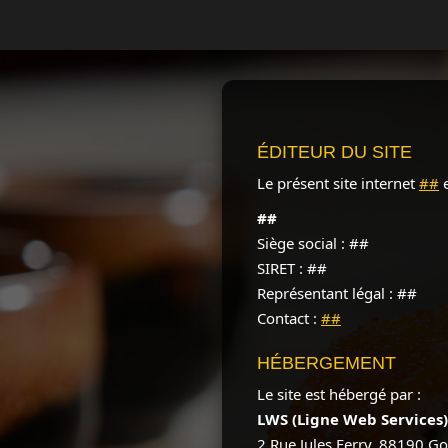
ÉDITEUR DU SITE
Le présent site internet
##
e
##
Siège social : ##
SIRET : ##
Représentant légal : ##
Contact :
##
HÉBERGEMENT
Le site est hébergé par :
LWS (Ligne Web Services)
2 Rue Jules Ferry, 88190 Go