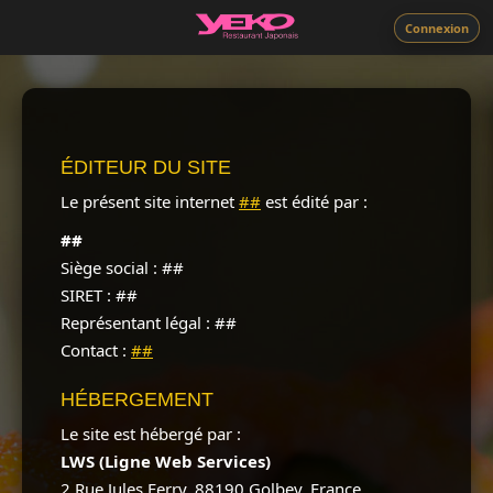
Connexion
ÉDITEUR DU SITE
Le présent site internet
##
est édité par :
##
Siège social : ##
SIRET : ##
Représentant légal : ##
Contact :
##
HÉBERGEMENT
Le site est hébergé par :
LWS (Ligne Web Services)
2 Rue Jules Ferry, 88190 Golbey, France