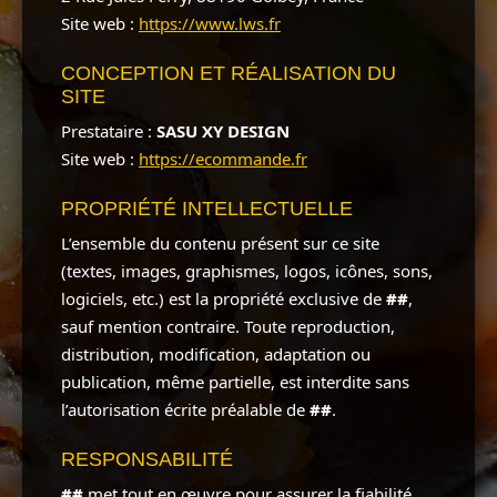
Site web :
https://www.lws.fr
CONCEPTION ET RÉALISATION DU
SITE
Prestataire :
SASU XY DESIGN
Site web :
https://ecommande.fr
PROPRIÉTÉ INTELLECTUELLE
L’ensemble du contenu présent sur ce site
(textes, images, graphismes, logos, icônes, sons,
logiciels, etc.) est la propriété exclusive de
##
,
sauf mention contraire. Toute reproduction,
distribution, modification, adaptation ou
publication, même partielle, est interdite sans
l’autorisation écrite préalable de
##
.
RESPONSABILITÉ
##
met tout en œuvre pour assurer la fiabilité