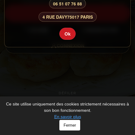
06 51 07 76 88
CARTE
4 RUE DAVY
75017 PARIS
GALERIE
RESERVATION
Ok
CONNEXION
DÉFILER
Ce site utilise uniquement des cookies strictement nécessaires à
son bon fonctionnement.
En savoir plus
© XIANG PIAO PIAO - All rights Reserved -
Mentions légales
Fermer
-
Développé par
V_2026_1112