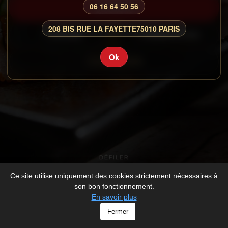
06 16 64 50 56
CARTE
208 BIS RUE LA FAYETTE
75010 PARIS
GALERIE
RESERVATION
Ok
CONNEXION
DÉFILER
Ce site utilise uniquement des cookies strictement nécessaires à
son bon fonctionnement.
En savoir plus
© WAKO - All rights Reserved -
Mentions légales
Fermer
-
Développé par
V_2026_1098