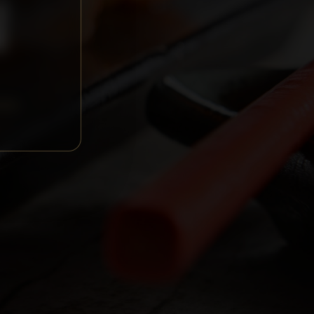
N
ION