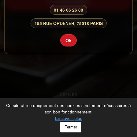
COMMANDER
01 46 06 26 88
CARTE
155 RUE ORDENER, 75018 PARIS
CONNEXION
Ok
DÉFILER
Ce site utilise uniquement des cookies strictement nécessaires à
son bon fonctionnement.
En savoir plus
© SUSHI BEST - All rights Reserved -
Mentions légales
Fermer
-
Développé par
V_2026_1098