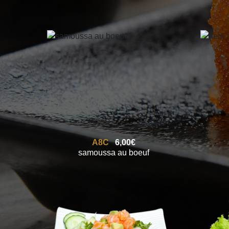
A8C
6,00€
samoussa au boeuf