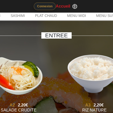
Accueil
Connexion
I
SASHIMI
PLAT CHAUD
MENU MIDI
MENU SU
ENTREE
A2
2,20€
A3
2,20€
SALADE CRUDITE
RIZ NATURE