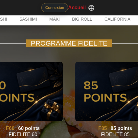
Accueil
Connexion
SHI
SASHIMI
MAKI
BIG ROLL
CALIFORNIA
PROGRAMME FIDELITE
F60
60 points
F85
85 points
FIDELITE 60
FIDELITE 85