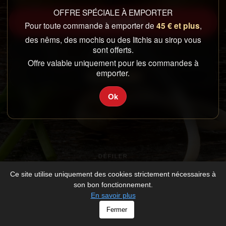
OFFRE SPÉCIALE À EMPORTER
COMMANDER
Pour toute commande à emporter de
45 € et plus
,
des nêms, des mochis ou des litchis au sirop vous
sont offerts.
CARTE
Offre valable uniquement pour les commandes à
emporter.
CONNEXION
Ok
DÉFILER
Ce site utilise uniquement des cookies strictement nécessaires à
son bon fonctionnement.
En savoir plus
© RESTO D'ASIE - All rights Reserved -
Mentions légales
Fermer
-
Développé par
V_2026_1094