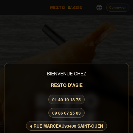
Connexion
BIENVENUE CHEZ
RESTO D'ASIE
RESTAURANT ASIATIQUE
RESTO
01 40 10 18 75
D'ASIE
09 86 07 25 83
4 RUE MARCEAU
93400 SAINT-OUEN