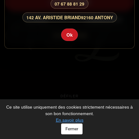
COMMANDER
07 67 88 81 29
142 AV. ARISTIDE BRIAND
92160 ANTONY
CARTE
RESERVATION
Ok
CONNEXION
DÉFILER
Ce site utilise uniquement des cookies strictement nécessaires à
son bon fonctionnement.
En savoir plus
© PTIT Z - All rights Reserved -
Mentions légales
Fermer
-
Développé par
V_2026_1095