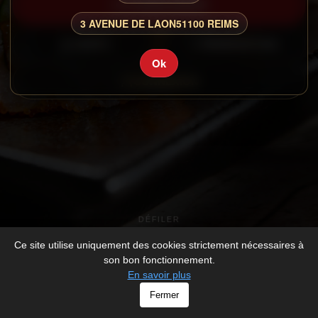
COMMANDER
3 AVENUE DE LAON
51100 REIMS
CARTE
RESERVATION
Ok
CONNEXION
DÉFILER
Ce site utilise uniquement des cookies strictement nécessaires à
son bon fonctionnement.
En savoir plus
© O SUSHI - All rights Reserved -
Mentions légales
Fermer
-
Développé par
V_2026_1098