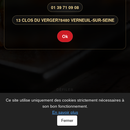
01 39 71 09 08
CARTE
13 CLOS DU VERGER
78480 VERNEUIL-SUR-SEINE
CONNEXION
Ok
DÉFILER
Ce site utilise uniquement des cookies strictement nécessaires à
son bon fonctionnement.
En savoir plus
© NAKASHIMA - All rights Reserved -
Mentions légales
Fermer
-
Développé par
V_2026_1115