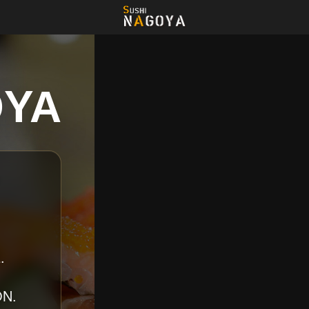
OYA
.
N.