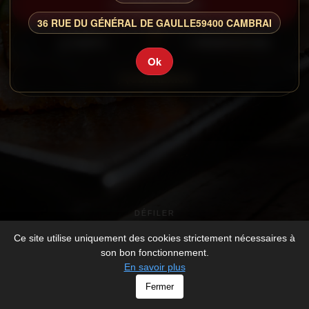
COMMANDER
36 RUE DU GÉNÉRAL DE GAULLE
59400 CAMBRAI
CARTE
RESERVATION
Ok
CONNEXION
DÉFILER
Ce site utilise uniquement des cookies strictement nécessaires à
son bon fonctionnement.
En savoir plus
© KYOTO - All rights Reserved -
Mentions légales
Fermer
-
Développé par
V_2026_1112