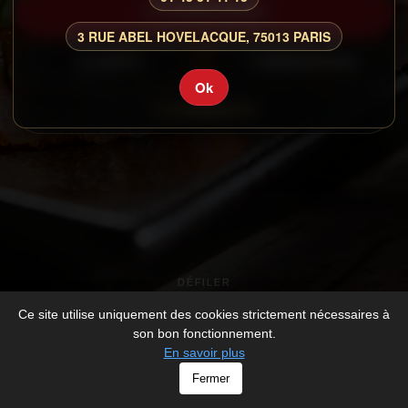
COMMANDER
3 RUE ABEL HOVELACQUE, 75013 PARIS
CARTE
RESERVATION
Ok
CONNEXION
DÉFILER
Ce site utilise uniquement des cookies strictement nécessaires à
son bon fonctionnement.
En savoir plus
© KISS - All rights Reserved -
Mentions légales
Fermer
-
Développé par
V_2026_1098