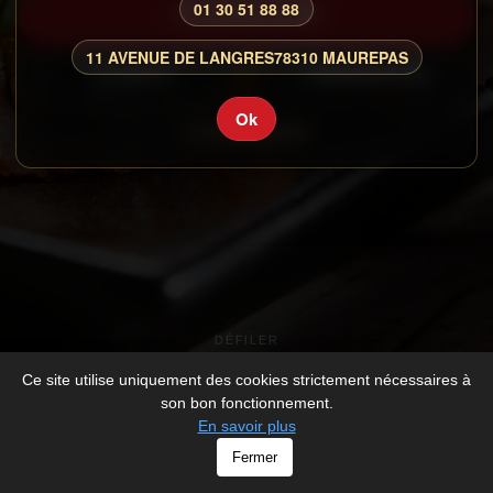
01 30 51 88 88
COMMANDER
11 AVENUE DE LANGRES
78310 MAUREPAS
CARTE
RESERVATION
Ok
CONNEXION
DÉFILER
Ce site utilise uniquement des cookies strictement nécessaires à
son bon fonctionnement.
En savoir plus
© FUJIYAMA - All rights Reserved -
Mentions légales
Fermer
-
Développé par
V_2026_1112