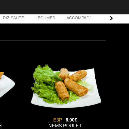
RIZ SAUTE
LEGUMES
ACCOMPAGNEMENT
NOS 
E3P
6,90€
X
NEMS POULET