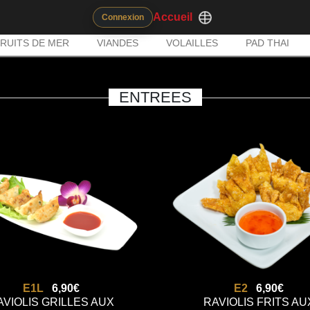
Accueil
Connexion
RUITS DE MER
VIANDES
VOLAILLES
PAD THAI
ENTREES
E1L
6,90€
E2
6,90€
AVIOLIS GRILLES AUX
RAVIOLIS FRITS AU