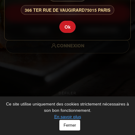
366 TER RUE DE VAUGIRARD
75015 PARIS
CARTE
Ok
GALERIE
RESERVATION
CONNEXION
DÉFILER
Ce site utilise uniquement des cookies strictement nécessaires à
son bon fonctionnement.
En savoir plus
© AUX PETITS SUSHI - All rights Reserved -
Mentions légales
Fermer
-
Développé par
V_2026_1112